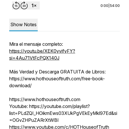
0:00
|
54:00
Show Notes
Mira el mensaje completo:
https://youtu.be/XEK0yvifyFY?
si=4Au71VtFcPQX140J
Más Verdad y Descarga GRATUITA de Libros:
https://www.hothouseoftruth.com/free-book-
download/
https://www.hothouseoftruth.com
Youtube: https://youtube.com/playlist?
list=PLdZQI_HOikmEws03XUkPgVEkEyMkl97Ed&si
=OGvZHPuZARrXtWBI
https://www.youtube.com/c/HOTHouseofTruth