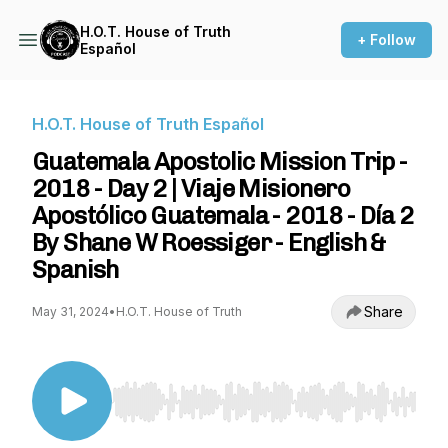
H.O.T. House of Truth
+ Follow
Español
H.O.T. House of Truth Español
Guatemala Apostolic Mission Trip -
2018 - Day 2 | Viaje Misionero
Apostólico Guatemala - 2018 - Día 2
By Shane W Roessiger - English &
Spanish
Share
May 31, 2024
•
H.O.T. House of Truth
Use Left/Right to seek, Home/End to jump to st