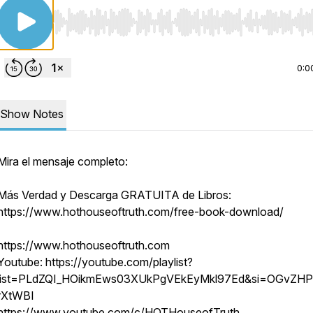
Use Left/Right to seek, Home/End to jump to start o
0:0
Show Notes
Mira el mensaje completo:
Más Verdad y Descarga GRATUITA de Libros:
https://www.hothouseoftruth.com/free-book-download/
https://www.hothouseoftruth.com
Youtube: https://youtube.com/playlist?
list=PLdZQI_HOikmEws03XUkPgVEkEyMkl97Ed&si=OGvZH
rXtWBI
https://www.youtube.com/c/HOTHouseofTruth