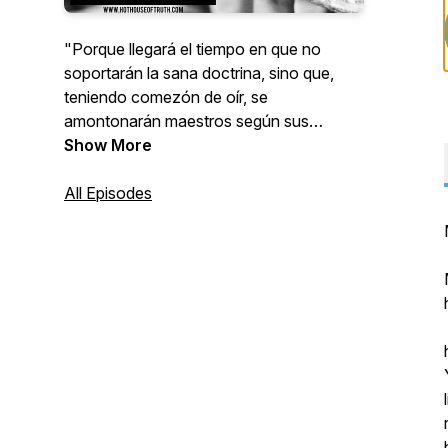
"Porque llegará el tiempo en que no
soportarán la sana doctrina, sino que,
teniendo comezón de oír, se
amontonarán maestros según sus
propias concupiscencias"; 2 Timoteo
Show More
4:3.
All Episodes
"El que tiene oídos para oír, que oiga".
Mateo 11:15
Para más verdad:
www.HOTHouseOfTruth.com
Descargue libros gratis:
https://www.hothouseoftruth.com/free-
book-download