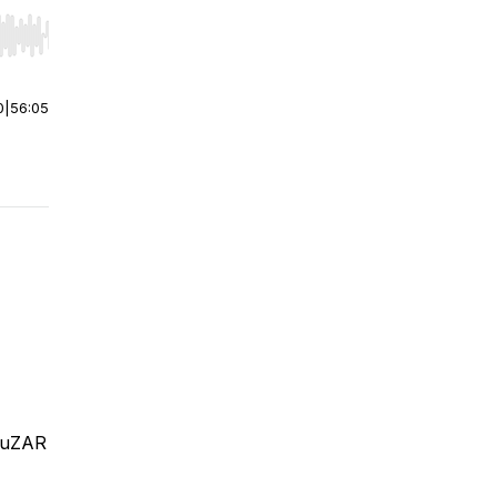
r end. Hold shift to jump forward or backward.
0
|
56:05
PuZAR