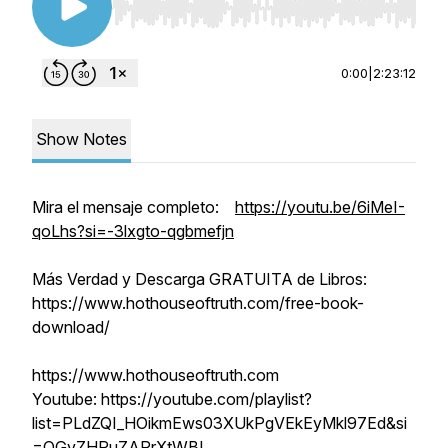
Use Left/Right to seek, Home/End to jump to st
0:00
|
2:23:12
Show Notes
Mira el mensaje completo:
https://youtu.be/6iMeI-
qoLhs?si=-3lxgto-qgbmefjn
Más Verdad y Descarga GRATUITA de Libros:
https://www.hothouseoftruth.com/free-book-
download/
https://www.hothouseoftruth.com
Youtube: https://youtube.com/playlist?
list=PLdZQI_HOikmEws03XUkPgVEkEyMkl97Ed&si
=OGvZHPuZARrXtWBI